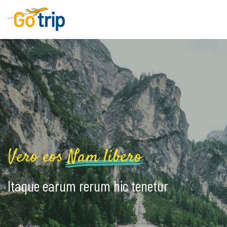
Vero eos
Nam libero
Itaque earum rerum hic tenetur