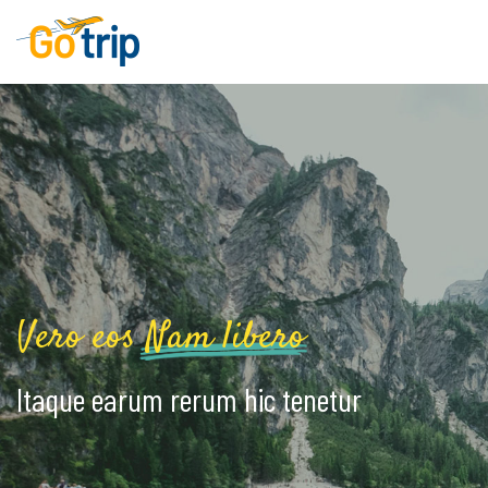
Vero eos
Nam libero
Itaque earum rerum hic tenetur